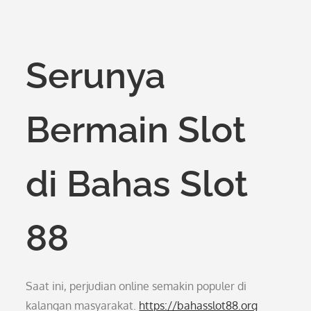
Serunya
Bermain Slot
di Bahas Slot
88
Saat ini, perjudian online semakin populer di
kalangan masyarakat.
https://bahasslot88.org