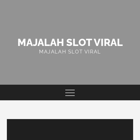
Skip
to
content
MAJALAH SLOT VIRAL
MAJALAH SLOT VIRAL