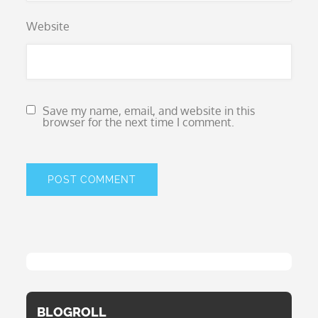
Website
Save my name, email, and website in this
browser for the next time I comment.
BLOGROLL