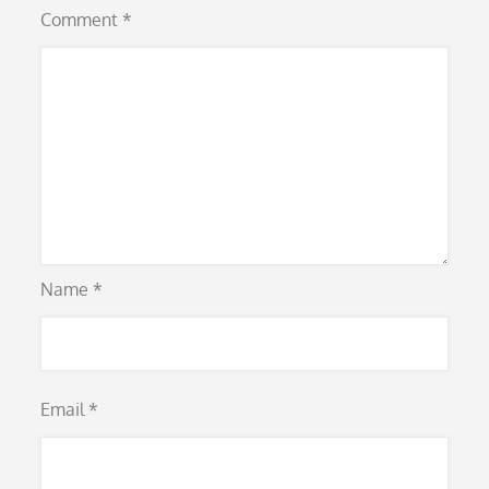
Comment
*
Name
*
Email
*