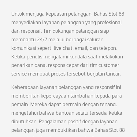
Untuk menjaga kepuasan pelanggan, Bahas Slot 88
menyediakan layanan pelanggan yang profesional
dan responsif. Tim dukungan pelanggan siap
membantu 24/7 melalui berbagai saluran
komunikasi seperti live chat, email, dan telepon.
Ketika penulis mengalami kendala saat melakukan
penarikan dana, respons cepat dari tim customer
service membuat proses tersebut berjalan lancar.
Keberadaan layanan pelanggan yang responsif ini
memberikan kepercayaan tambahan kepada para
pemain. Mereka dapat bermain dengan tenang,
mengetahui bahwa bantuan selalu tersedia ketika
dibutuhkan. Pengalaman positif dengan layanan
pelanggan juga membuktikan bahwa Bahas Slot 88