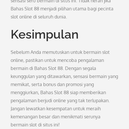
sensasi seru bermain di situs ini. Tidak heran jika
Bahas Slot 88 menjadi pilihan utama bagi pecinta
slot online di seluruh dunia.
Kesimpulan
Sebelum Anda memutuskan untuk bermain slot
online, pastikan untuk mencoba pengalaman
bermain di Bahas Slot 88. Dengan segala
keunggulan yang ditawarkan, sensasi bermain yang
memikat, serta bonus dan promosi yang
menggiurkan, Bahas Slot 88 siap memberikan
pengalaman berjudi online yang tak terlupakan.
Jangan lewatkan kesempatan untuk meraih
kemenangan besar dan menikmati serunya
bermain slot di situs ini!