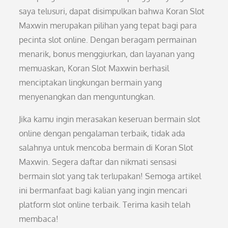
saya telusuri, dapat disimpulkan bahwa Koran Slot
Maxwin merupakan pilihan yang tepat bagi para
pecinta slot online. Dengan beragam permainan
menarik, bonus menggiurkan, dan layanan yang
memuaskan, Koran Slot Maxwin berhasil
menciptakan lingkungan bermain yang
menyenangkan dan menguntungkan.
Jika kamu ingin merasakan keseruan bermain slot
online dengan pengalaman terbaik, tidak ada
salahnya untuk mencoba bermain di Koran Slot
Maxwin. Segera daftar dan nikmati sensasi
bermain slot yang tak terlupakan! Semoga artikel
ini bermanfaat bagi kalian yang ingin mencari
platform slot online terbaik. Terima kasih telah
membaca!