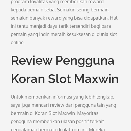
program loyalitas yang memberikan reward
kepada pemain setia. Semakin sering bermain,
semakin banyak reward yang bisa didapatkan. Hal
ini tentu menjadi daya tarik tersendiri bagi para
pemain yang ingin meraih kesuksesan di dunia slot
online.
Review Pengguna
Koran Slot Maxwin
Untuk memberikan informasi yang lebih lengkap,
saya juga mencari review dari pengguna lain yang
bermain di Koran Slot Maxwin. Mayoritas
pengguna memberikan ulasan positif terkait
pengalaman bermain di platform ini. Mereka