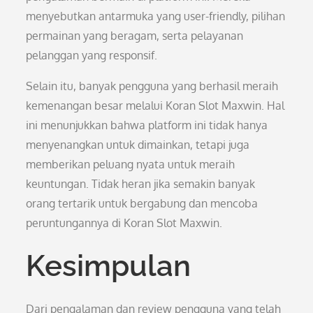
menyebutkan antarmuka yang user-friendly, pilihan
permainan yang beragam, serta pelayanan
pelanggan yang responsif.
Selain itu, banyak pengguna yang berhasil meraih
kemenangan besar melalui Koran Slot Maxwin. Hal
ini menunjukkan bahwa platform ini tidak hanya
menyenangkan untuk dimainkan, tetapi juga
memberikan peluang nyata untuk meraih
keuntungan. Tidak heran jika semakin banyak
orang tertarik untuk bergabung dan mencoba
peruntungannya di Koran Slot Maxwin.
Kesimpulan
Dari pengalaman dan review pengguna yang telah