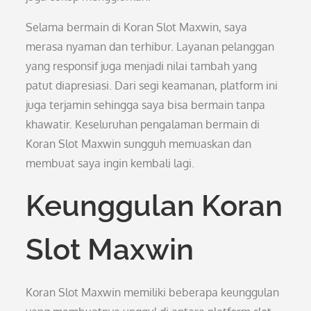
Selama bermain di Koran Slot Maxwin, saya
merasa nyaman dan terhibur. Layanan pelanggan
yang responsif juga menjadi nilai tambah yang
patut diapresiasi. Dari segi keamanan, platform ini
juga terjamin sehingga saya bisa bermain tanpa
khawatir. Keseluruhan pengalaman bermain di
Koran Slot Maxwin sungguh memuaskan dan
membuat saya ingin kembali lagi.
Keunggulan Koran
Slot Maxwin
Koran Slot Maxwin memiliki beberapa keunggulan