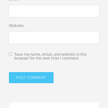
Website
Save my name, email, and website in this
browser for the next time I comment.