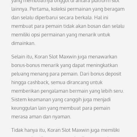
yang membuatnya unggul di antara platform slot
lainnya. Pertama, koleksi permainan yang beragam
dan selalu diperbarui secara berkala. Hal ini
membuat para pemain tidak akan bosan dan selalu
memiliki opsi permainan yang menarik untuk
dimainkan.
Selain itu, Koran Slot Maxwin juga menawarkan
bonus-bonus menarik yang dapat meningkatkan
peluang menang para pemain. Dari bonus deposit
hingga cashback, semua dirancang untuk
memberikan pengalaman bermain yang lebih seru.
Sistem keamanan yang canggih juga menjadi
keunggulan lain yang membuat para pemain
merasa aman dan nyaman.
Tidak hanya itu, Koran Slot Maxwin juga memiliki