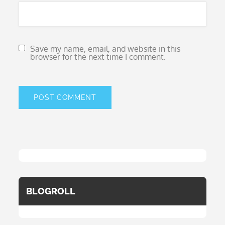
Save my name, email, and website in this
browser for the next time I comment.
BLOGROLL