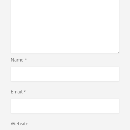
Name
*
Email
*
Website