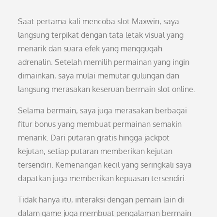
Saat pertama kali mencoba slot Maxwin, saya
langsung terpikat dengan tata letak visual yang
menarik dan suara efek yang menggugah
adrenalin. Setelah memilih permainan yang ingin
dimainkan, saya mulai memutar gulungan dan
langsung merasakan keseruan bermain slot online.
Selama bermain, saya juga merasakan berbagai
fitur bonus yang membuat permainan semakin
menarik. Dari putaran gratis hingga jackpot
kejutan, setiap putaran memberikan kejutan
tersendiri. Kemenangan kecil yang seringkali saya
dapatkan juga memberikan kepuasan tersendiri.
Tidak hanya itu, interaksi dengan pemain lain di
dalam game juga membuat pengalaman bermain