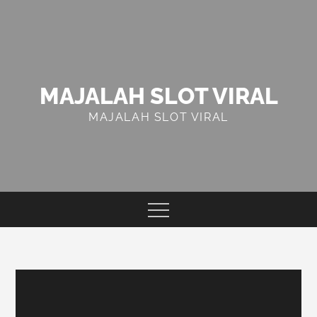
Skip
to
content
MAJALAH SLOT VIRAL
MAJALAH SLOT VIRAL