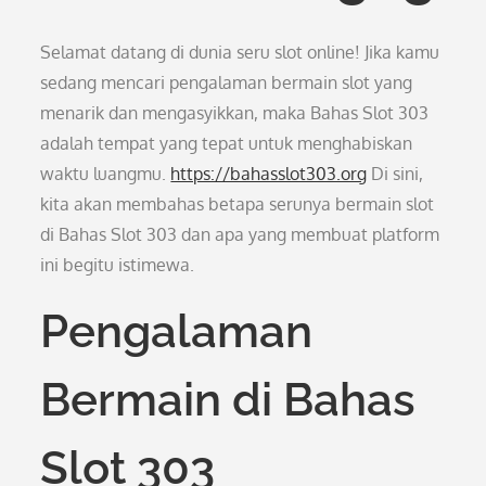
Selamat datang di dunia seru slot online! Jika kamu
sedang mencari pengalaman bermain slot yang
menarik dan mengasyikkan, maka Bahas Slot 303
adalah tempat yang tepat untuk menghabiskan
waktu luangmu.
https://bahasslot303.org
Di sini,
kita akan membahas betapa serunya bermain slot
di Bahas Slot 303 dan apa yang membuat platform
ini begitu istimewa.
Pengalaman
Bermain di Bahas
Slot 303