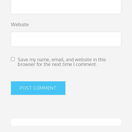
Website
Save my name, email, and website in this
browser for the next time I comment.