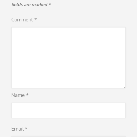
fields are marked
*
Comment
*
Name
*
Email
*