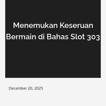
Menemukan Keseruan
Bermain di Bahas Slot 303
Posted
December 20, 2025
on