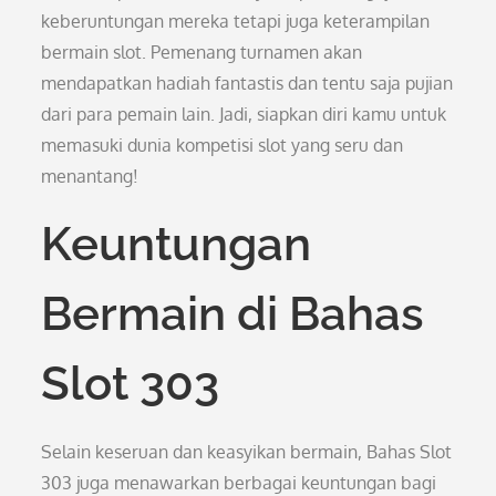
keberuntungan mereka tetapi juga keterampilan
bermain slot. Pemenang turnamen akan
mendapatkan hadiah fantastis dan tentu saja pujian
dari para pemain lain. Jadi, siapkan diri kamu untuk
memasuki dunia kompetisi slot yang seru dan
menantang!
Keuntungan
Bermain di Bahas
Slot 303
Selain keseruan dan keasyikan bermain, Bahas Slot
303 juga menawarkan berbagai keuntungan bagi