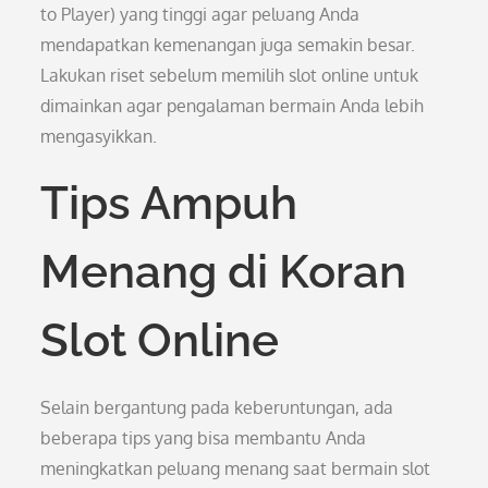
to Player) yang tinggi agar peluang Anda
mendapatkan kemenangan juga semakin besar.
Lakukan riset sebelum memilih slot online untuk
dimainkan agar pengalaman bermain Anda lebih
mengasyikkan.
Tips Ampuh
Menang di Koran
Slot Online
Selain bergantung pada keberuntungan, ada
beberapa tips yang bisa membantu Anda
meningkatkan peluang menang saat bermain slot