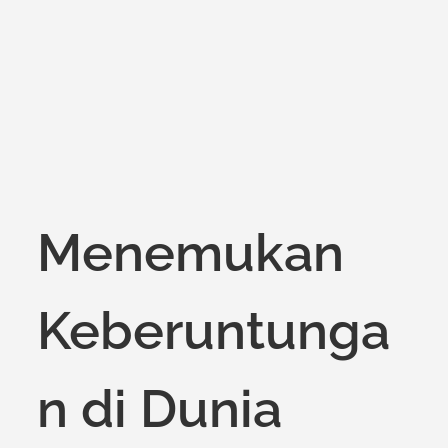
on
Menemukan
Keberuntunga
n di Dunia