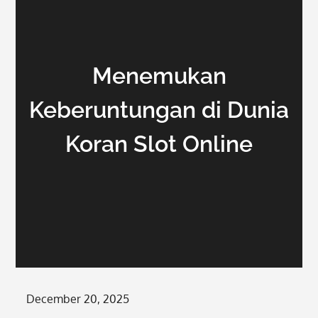
Menemukan
Keberuntungan di Dunia
Koran Slot Online
Posted
December 20, 2025