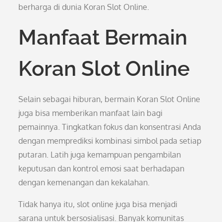
berharga di dunia Koran Slot Online.
Manfaat Bermain
Koran Slot Online
Selain sebagai hiburan, bermain Koran Slot Online
juga bisa memberikan manfaat lain bagi
pemainnya. Tingkatkan fokus dan konsentrasi Anda
dengan memprediksi kombinasi simbol pada setiap
putaran. Latih juga kemampuan pengambilan
keputusan dan kontrol emosi saat berhadapan
dengan kemenangan dan kekalahan.
Tidak hanya itu, slot online juga bisa menjadi
sarana untuk bersosialisasi. Banyak komunitas