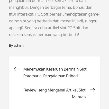
pengalaman bermain slot semakin seru dan
menghibur. Dengan berbagai tema, bonus, dan
fitur interaktif, PG Soft berhasil menciptakan game-
game slot yang berbeda dan menarik. Jadi, tunggu
apalagi? Segera coba artikel slot PG Soft dan
rasakan sensasi bermain yang berbeda!
By
admin
Post
Menemukan Keseruan Bermain Slot
Pragmatic: Pengalaman Pribadi
navigation
Review Iseng Mengenai Artikel Slot
Mantap