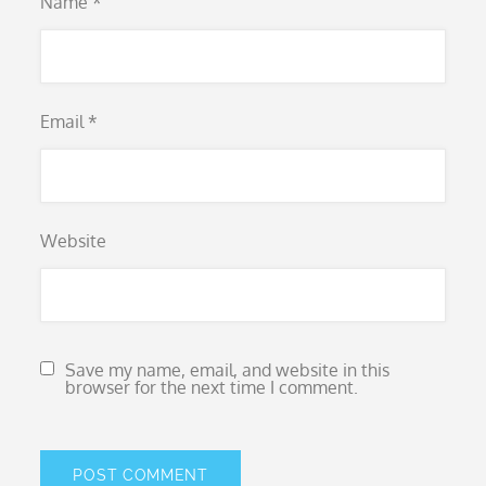
Name
*
Email
*
Website
Save my name, email, and website in this
browser for the next time I comment.