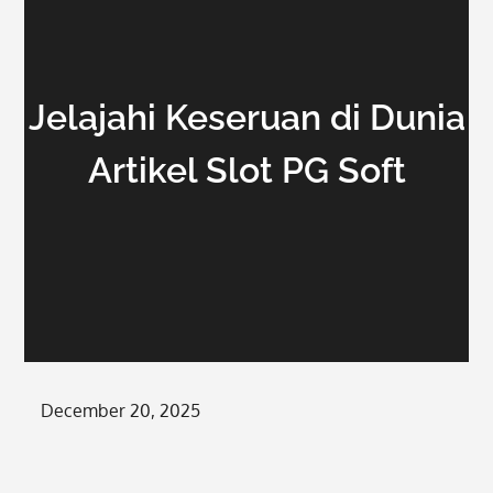
Jelajahi Keseruan di Dunia
Artikel Slot PG Soft
Posted
December 20, 2025
on