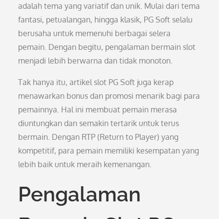
adalah tema yang variatif dan unik. Mulai dari tema
fantasi, petualangan, hingga klasik, PG Soft selalu
berusaha untuk memenuhi berbagai selera
pemain. Dengan begitu, pengalaman bermain slot
menjadi lebih berwarna dan tidak monoton.
Tak hanya itu, artikel slot PG Soft juga kerap
menawarkan bonus dan promosi menarik bagi para
pemainnya. Hal ini membuat pemain merasa
diuntungkan dan semakin tertarik untuk terus
bermain. Dengan RTP (Return to Player) yang
kompetitif, para pemain memiliki kesempatan yang
lebih baik untuk meraih kemenangan.
Pengalaman