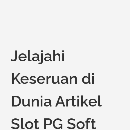
Jelajahi
Keseruan di
Dunia Artikel
Slot PG Soft