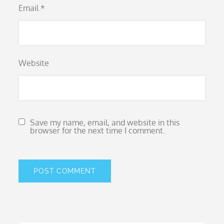
Email
*
Website
Save my name, email, and website in this
browser for the next time I comment.