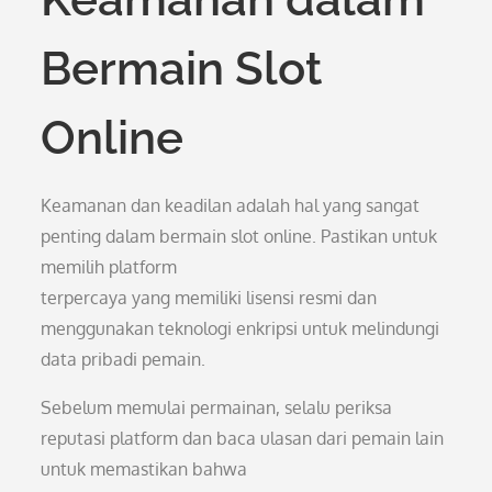
Bermain Slot
Online
Keamanan dan keadilan adalah hal yang sangat
penting dalam bermain slot online. Pastikan untuk
memilih platform
terpercaya yang memiliki lisensi resmi dan
menggunakan teknologi enkripsi untuk melindungi
data pribadi pemain.
Sebelum memulai permainan, selalu periksa
reputasi platform dan baca ulasan dari pemain lain
untuk memastikan bahwa