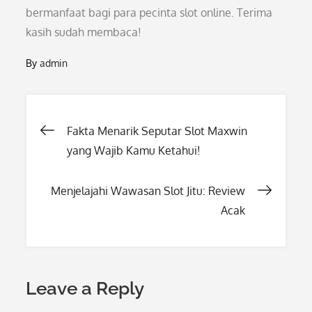
bermanfaat bagi para pecinta slot online. Terima
kasih sudah membaca!
By
admin
Post
Fakta Menarik Seputar Slot Maxwin
yang Wajib Kamu Ketahui!
navigation
Menjelajahi Wawasan Slot Jitu: Review
Acak
Leave a Reply