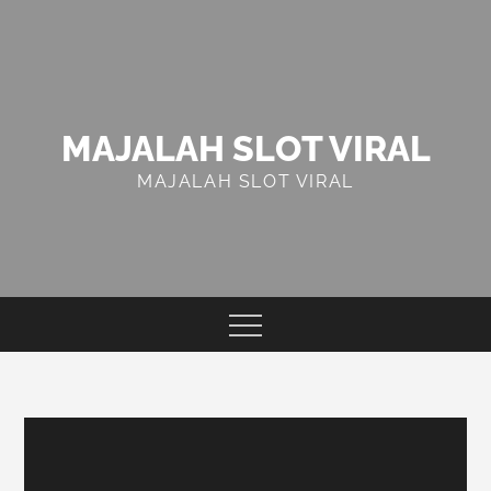
Skip
to
content
MAJALAH SLOT VIRAL
MAJALAH SLOT VIRAL