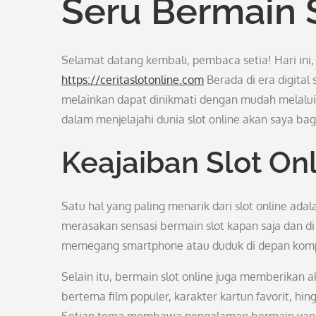
Seru Bermain 
Selamat datang kembali, pembaca setia! Hari ini,
https://ceritaslotonline.com
Berada di era digital 
melainkan dapat dinikmati dengan mudah melalui p
dalam menjelajahi dunia slot online akan saya bagi
Keajaiban Slot On
Satu hal yang paling menarik dari slot online a
merasakan sensasi bermain slot kapan saja dan di
memegang smartphone atau duduk di depan komput
Selain itu, bermain slot online juga memberikan a
bertema film populer, karakter kartun favorit, hi