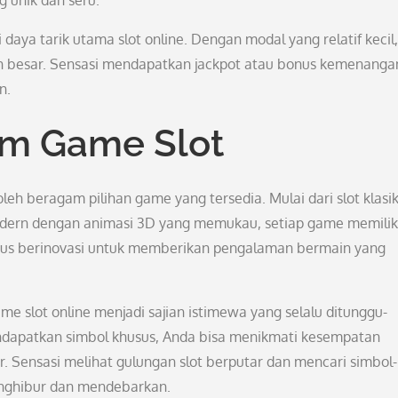
unik dan seru.
 daya tarik utama slot online. Dengan modal yang relatif kecil,
besar. Sensasi mendapatkan jackpot atau bonus kemenanga
n.
am Game Slot
leh beragam pilihan game yang tersedia. Mulai dari slot klasi
odern dengan animasi 3D yang memukau, setiap game memilik
erus berinovasi untuk memberikan pengalaman bermain yang
ame slot online menjadi sajian istimewa yang selalu ditunggu-
dapatkan simbol khusus, Anda bisa menikmati kesempatan
ensasi melihat gulungan slot berputar dan mencari simbol-
nghibur dan mendebarkan.