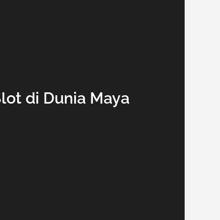
lot di Dunia Maya