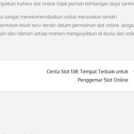
njukkan bahwa slot online tidak pernah kehilangan daya tarikn
aya sangat merekomendasikan untuk merasakan sendiri
mukan kisah seru sendiri dalam permainan slot online. Janga
in dan nikmati setiap momen mengasyikkan di dunia slot onli
Cerita Slot 138: Tempat Terbaik untuk
Penggemar Slot Online