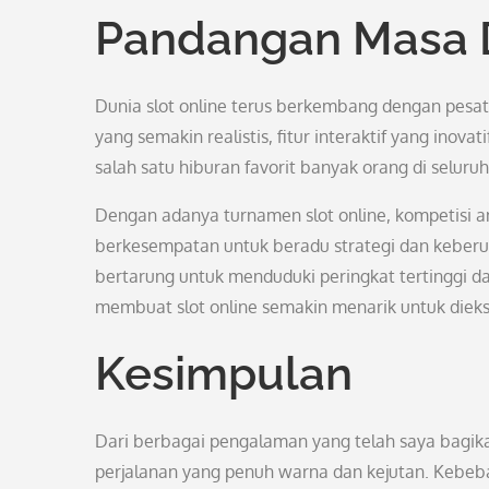
Pandangan Masa D
Dunia slot online terus berkembang dengan pesa
yang semakin realistis, fitur interaktif yang inov
salah satu hiburan favorit banyak orang di seluruh
Dengan adanya turnamen slot online, kompetisi 
berkesempatan untuk beradu strategi dan keberu
bertarung untuk menduduki peringkat tertinggi
membuat slot online semakin menarik untuk dieks
Kesimpulan
Dari berbagai pengalaman yang telah saya bagika
perjalanan yang penuh warna dan kejutan. Kebeb