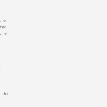
ine.
isik,
lami
a
 slot