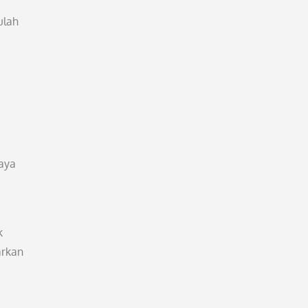
ulah
aya
k
arkan