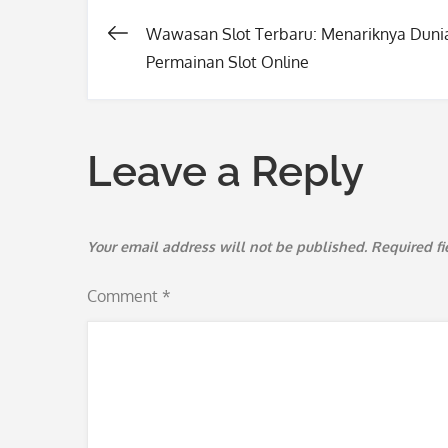
Wawasan Slot Terbaru: Menariknya Duni
Post
Permainan Slot Online
navigation
Leave a Reply
Your email address will not be published.
Required f
Comment
*