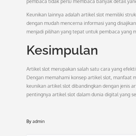
pembaca tidak perlu membaca banyak detail yan
Keunikan lainnya adalah artikel slot memiliki st
dengan mudah mencerna informasi yang disajikan 
menjadi pilihan yang tepat untuk pembaca yang m
Kesimpulan
Artikel slot merupakan salah satu cara yang efek
Dengan memahami konsep artikel slot, manfaat mem
keunikan artikel slot dibandingkan dengan jenis 
pentingnya artikel slot dalam dunia digital yang
By
admin