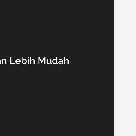
an Lebih Mudah