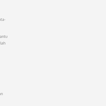
ta-
bantu
elah
an