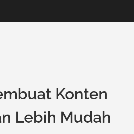
Membuat Konten
an Lebih Mudah