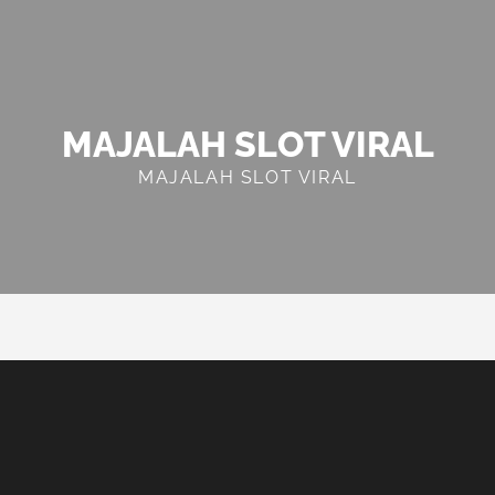
MAJALAH SLOT VIRAL
MAJALAH SLOT VIRAL