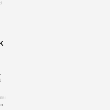
i
k
.
l
liki
an