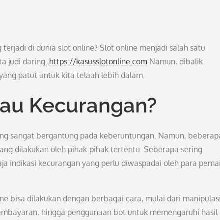
jadi di dunia slot online? Slot online menjadi salah satu
a judi daring.
https://kasusslotonline.com
Namun, dibalik
yang patut untuk kita telaah lebih dalam.
tau Kecurangan?
yang sangat bergantung pada keberuntungan. Namun, beberap
g dilakukan oleh pihak-pihak tertentu. Seberapa sering
saja indikasi kecurangan yang perlu diwaspadai oleh para pema
ne bisa dilakukan dengan berbagai cara, mulai dari manipulas
mbayaran, hingga penggunaan bot untuk memengaruhi hasil