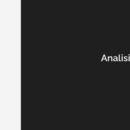
Analis