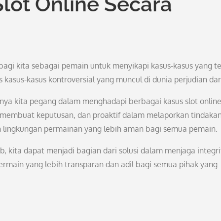
lot Online Secara
 bagi kita sebagai pemain untuk menyikapi kasus-kasus yang te
kasus-kasus kontroversial yang muncul di dunia perjudian dar
aiknya kita pegang dalam menghadapi berbagai kasus slot online
am membuat keputusan, dan proaktif dalam melaporkan tindaka
lingkungan permainan yang lebih aman bagi semua pemain.
 kita dapat menjadi bagian dari solusi dalam menjaga integri
bermain yang lebih transparan dan adil bagi semua pihak yang