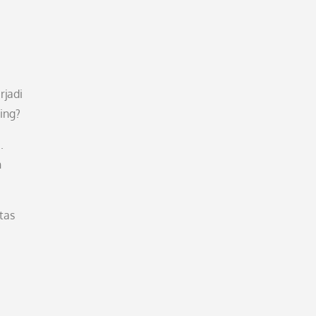
rjadi
ing?
.
n
tas