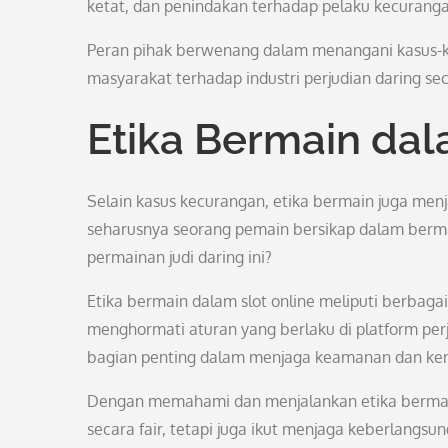
ketat, dan penindakan terhadap pelaku kecuranga
Peran pihak berwenang dalam menangani kasus-ka
masyarakat terhadap industri perjudian daring se
Etika Bermain dal
Selain kasus kecurangan, etika bermain juga menj
seharusnya seorang pemain bersikap dalam bermain
permainan judi daring ini?
Etika bermain dalam slot online meliputi berbaga
menghormati aturan yang berlaku di platform per
bagian penting dalam menjaga keamanan dan ke
Dengan memahami dan menjalankan etika bermain 
secara fair, tetapi juga ikut menjaga keberlangsu